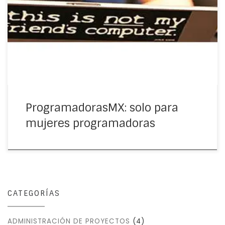
He agregado una nueva categoría a mi blog dedicada a
las colegas, sí solo a las mujeres: ProgramadorasMx, de
programadora a programadora. Esta categoría
también es para ti si eres estudiante […]
ProgramadorasMX: solo para
mujeres programadoras
CATEGORÍAS
ADMINISTRACIÓN DE PROYECTOS
(4)