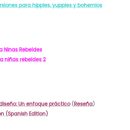
rsiones para hippies, yuppies y bohemios
a Ninas Rebeldes
 niñas rebeldes 2
 diseño: Un enfoque práctico
(
Reseña
)
n (Spanish Edition)