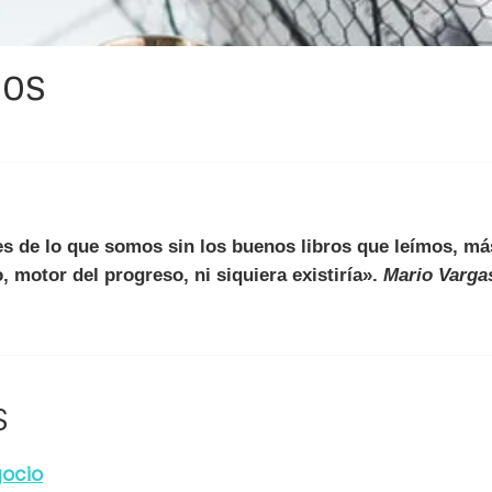
dos
s de lo que somos sin los buenos libros que leímos, má
o, motor del progreso, ni siquiera existiría».
Mario Vargas
S
ocio