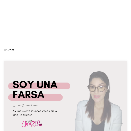
Inicio
¿Te ha pasado que dudas de poder llegar a tus metas?,
¿te pasa que aplicas a un trabajo y asumes que serás el
peor evaluado?, ¿que no das el ancho […]