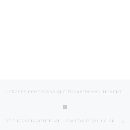
Navegación de entradas
Entrada anterior
FRASES PODEROSAS QUE TRANSFORMAN TU MENTALIDAD
VOLVER A LA LISTA DE E
En
INTELIGENCIA ARTIFICIAL, LA NUEVA REVOLUCIÓN INDUSTRIA