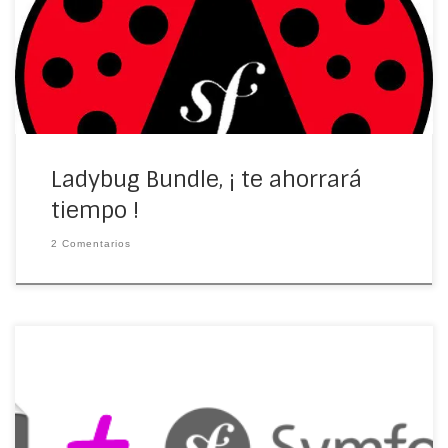
seguramente les ahorrará mucho tiempo al desarrollar
código con Symfony 2. Les cuento… […]
Ladybug Bundle, ¡ te ahorrará
tiempo !
2 Comentarios
Como sabes tengo algo de tiempo trabajando con
Symfony ( o.O ¡ya más de un año!) y como te comenté