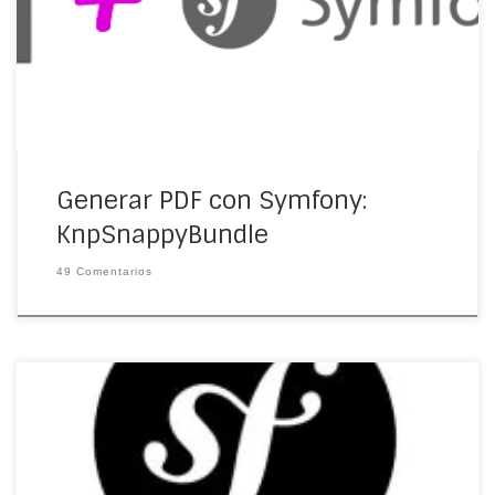
en Symfony : ¿Bundle o no bundle? a veces es necesario
usar […]
Generar PDF con Symfony:
KnpSnappyBundle
49 Comentarios
Para los que no han escuchado hablar de Symfony
déjenme decirles que no estamos hablando de música,