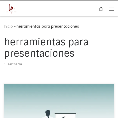
Saltar al contenido
Me
Inicio
»
herramientas para presentaciones
herramientas para
presentaciones
1 entrada
¿Vas a tener una presentación con clientes?, ¿vas a
exponer un proyecto genial a inversionistas o