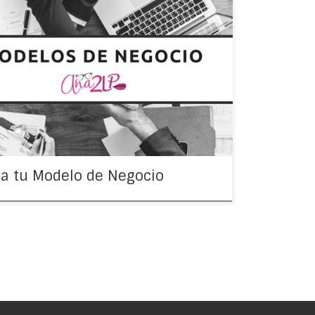
 un negocio o una idea de negocio? Este
o te puede servir para innovar mientras creas tu
de negocio o darle la claridad que requiere la
en […]
a tu Modelo de Negocio