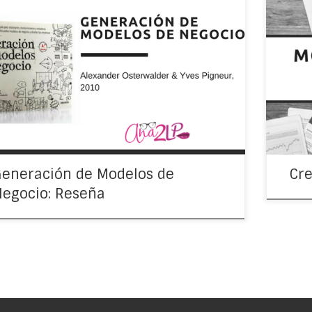
o: Generación de modelos de negocio Autor:
¿Tienes
ander Osterwalder & Yves Pigneur Edición: 2010 Les
artícul
aré de un libro bastante práctico e interesante:
modelo 
ración de Modelos de Negocio. Si no […]
forma 
eneración de Modelos de
Cre
egocio: Reseña