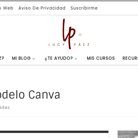
io Web
Aviso De Privacidad
Suscribirme
Z?
MI BLOG
¿TE AYUDO?
MIS CURSOS
RECUR
delo Canva
radas