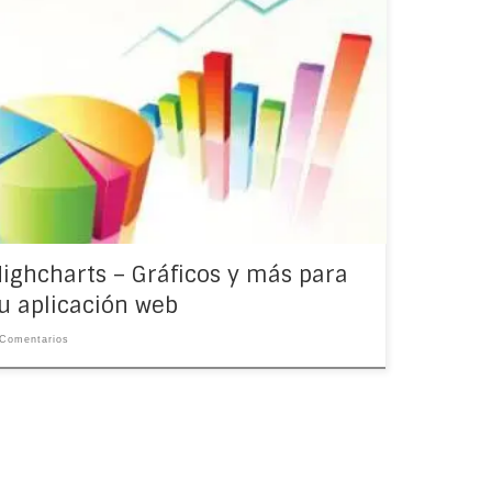
ocasiones, cuando estamos trabajando en una
icación web nos encontramos con la necesidad de
rar estadísticas a manera de gráficos y
amente si somos nuevos en esto del desarrollo
se nos […]
ighcharts – Gráficos y más para
u aplicación web
Comentarios