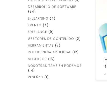
COMERCIO ELECTRÓNICO
(9)
DESARROLLO DE SOFTWARE
(34)
En 
E-LEARNING
(4)
apl
most
EVENTO
(4)
obvi
FREELANCE
(9)
web 
GESTORES DE CONTENIDO
(2)
HERRAMIENTAS
(7)
INTELIGENCIA ARTIFICIAL
(12)
H
NEGOCIOS
(15)
t
NOSOTRAS TAMBIEN PODEMOS
(14)
2 
RESEÑAS
(1)