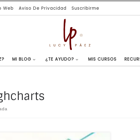
io Web
Aviso De Privacidad
Suscribirme
Z?
MI BLOG
¿TE AYUDO?
MIS CURSOS
RECUR
ghcharts
rada