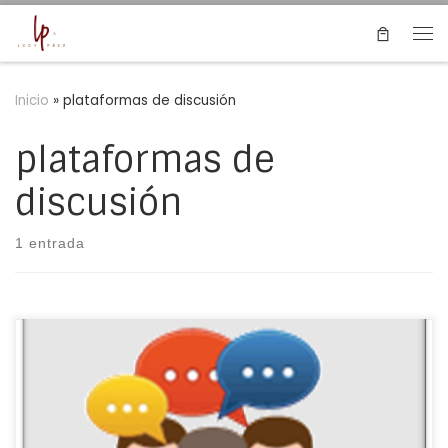
Saltar al contenido
Me
Inicio
»
plataformas de discusión
plataformas de
discusión
1 entrada
Si tu intensión es tener una comunidad donde las
personas puedan intercambiar opiniones o colaborar