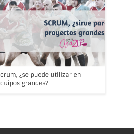
emos que Scrum es una metodología Ágil muy
lar y de la que todos hablan, no solo en desarrollo
oftware sino también en otros tipos de proyectos,
rto?. Así […]
crum, ¿se puede utilizar en
quipos grandes?