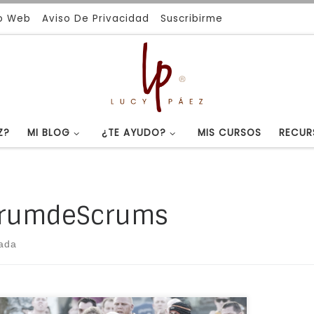
io Web
Aviso De Privacidad
Suscribirme
Z?
MI BLOG
¿TE AYUDO?
MIS CURSOS
RECUR
rumdeScrums
rada