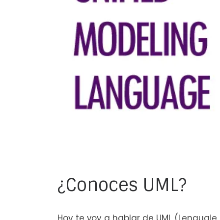
¿Conoces UML?
Hoy te voy a hablar de UML (Lenguaje