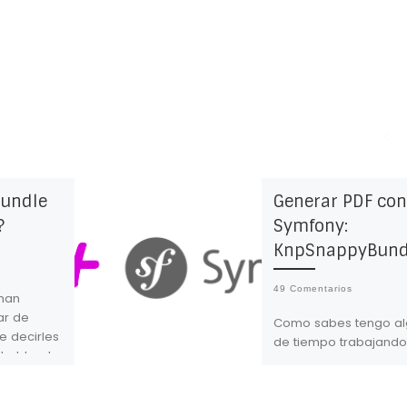
Bundle
Generar PDF con
?
Symfony:
KnpSnappyBund
49 Comentarios
 han
ar de
Como sabes tengo a
 decirles
de tiempo trabajando
 hablando
Symfony ( o.O ¡ya má
que
un año!) y como te
ony es un
comenté en Symfony :