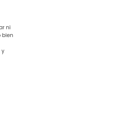
r ni
 bien
 y