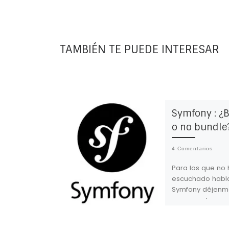
TAMBIÉN TE PUEDE INTERESAR
Symfony : ¿
o no bundle
4 Comentarios
Para los que no
escuchado habl
Symfony déjenme
que no estamos
de música, aun
pareciera… Symf