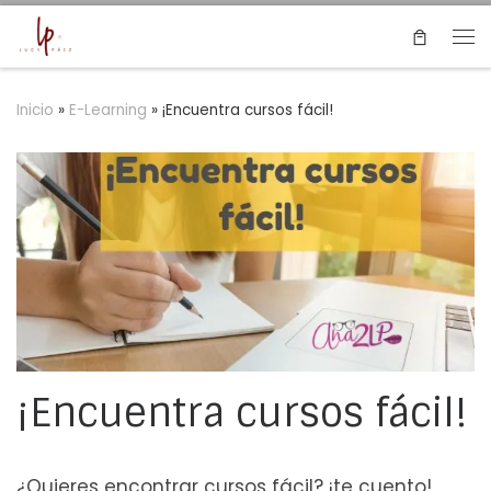
Saltar al contenido
Me
Inicio
»
E-Learning
»
¡Encuentra cursos fácil!
¡Encuentra cursos fácil!
¿Quieres encontrar cursos fácil? ¡te cuento!