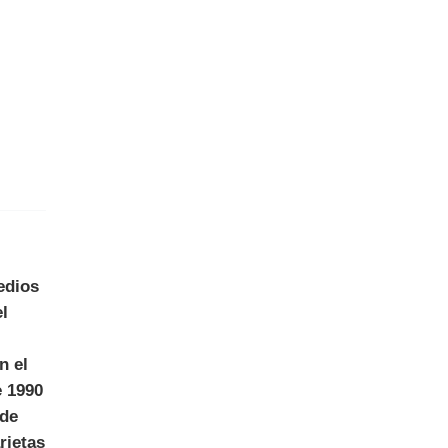
edios
el
n el
e 1990
 de
rjetas