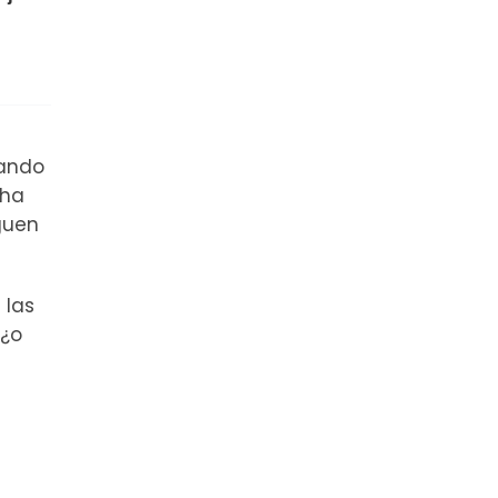
sando
 ha
iguen
 las
 ¿o