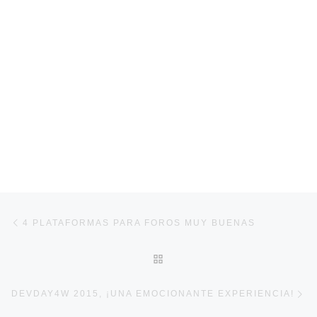
Navegación de entradas
Entrada anterior
4 PLATAFORMAS PARA FOROS MUY BUENAS
VOLVER A LA LISTA DE E
En
DEVDAY4W 2015, ¡UNA EMOCIONANTE EXPERIENCIA!