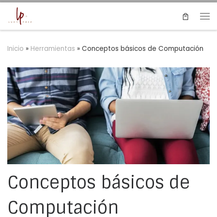
Saltar al contenido
Me
Inicio
»
Herramientas
»
Conceptos básicos de Computación
Conceptos básicos de
Computación