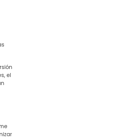
as
rsión
s, el
un
 me
nizar