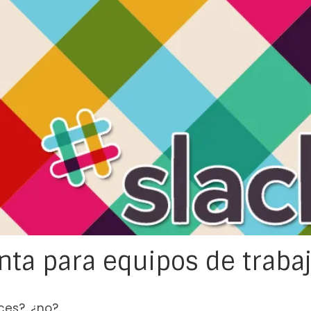
enta para equipos de traba
ces?, ¿no?