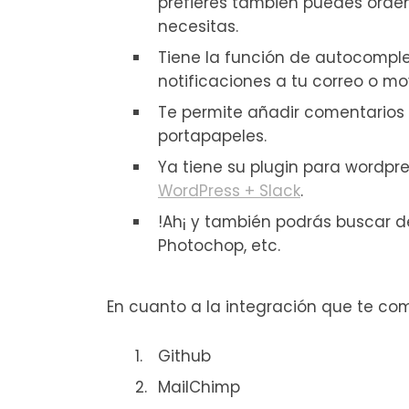
prefieres también puedes orden
necesitas.
Tiene la función de autocompl
notificaciones a tu correo o m
Te permite añadir comentarios 
portapapeles.
Ya tiene su plugin para wordpres
WordPress + Slack
.
!Ah¡ y también podrás buscar d
Photochop, etc.
En cuanto a la integración que te co
Github
MailChimp